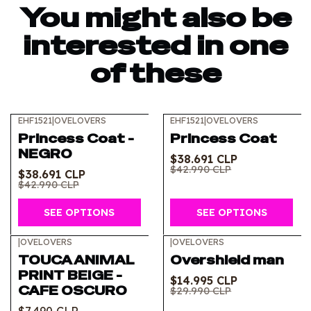
You might also be
interested in one
of these
EHF1521
|
OVELOVERS
EHF1521
|
OVELOVERS
-10%
OFF
-10%
OFF
Princess Coat -
Princess Coat
NEGRO
$38.691 CLP
$42.990 CLP
$38.691 CLP
$42.990 CLP
SEE OPTIONS
SEE OPTIONS
|
OVELOVERS
|
OVELOVERS
-50%
OFF
TOUCA ANIMAL
Overshield man
PRINT BEIGE -
$14.995 CLP
CAFE OSCURO
$29.990 CLP
$7.490 CLP