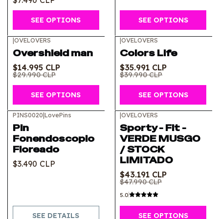
SEE OPTIONS
SEE OPTIONS
|
OVELOVERS
|
OVELOVERS
-50%
OFF
-10%
OFF
Overshield man
Colors Life
$14.995 CLP
$35.991 CLP
$29.990 CLP
$39.990 CLP
SEE OPTIONS
SEE OPTIONS
PINS0020
|
LovePins
|
OVELOVERS
-10%
OFF
Out of stock
Pin
Sporty - Fit -
Fonendoscopio
VERDE MUSGO
Floreado
/ STOCK
LIMITADO
$3.490 CLP
$43.191 CLP
$47.990 CLP
5.0
SEE DETAILS
SEE OPTIONS