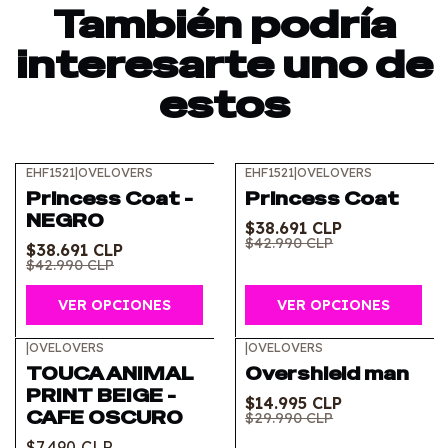
También podría
interesarte uno de
estos
EHF1521
|
OVELOVERS
EHF1521
|
OVELOVERS
-10%
OFF
-10%
OFF
Princess Coat -
Princess Coat
NEGRO
$38.691 CLP
$42.990 CLP
$38.691 CLP
$42.990 CLP
VER OPCIONES
VER OPCIONES
|
OVELOVERS
|
OVELOVERS
-50%
OFF
TOUCA ANIMAL
Overshield man
PRINT BEIGE -
$14.995 CLP
CAFE OSCURO
$29.990 CLP
$7.490 CLP