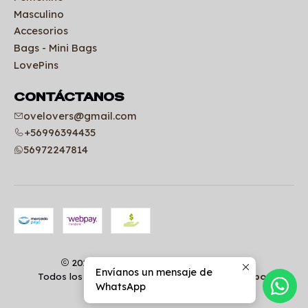
Masculino
Accesorios
Bags - Mini Bags
LovePins
CONTÁCTANOS
ovelovers@gmail.com
+56996394435
56972247814
2026 Uniformes clínicos | OVELOVERS.
Envíanos un mensaje de
Todos los derechos reservados.
Desarrollado por
WhatsApp
Jumpseller
.