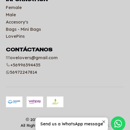
Female
Male
Accesory's
Bags - Mini Bags
LovePins
CONTÁCTANOS
ovelovers@gmail.com
+56996394435
56972247814
2026 Uniformes clínicos | OVELOVERS.
Send us a WhatsApp message
All Rights Reserved.
Powered by Jumpseller
.