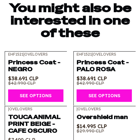
You might also be
interested in one
of these
EHF1521
|
OVELOVERS
EHF1521
|
OVELOVERS
-10%
OFF
-10%
OFF
Princess Coat -
Princess Coat -
NEGRO
PALO ROSA
$38.691 CLP
$38.691 CLP
$42.990 CLP
$42.990 CLP
SEE OPTIONS
SEE OPTIONS
|
OVELOVERS
|
OVELOVERS
-50%
OFF
TOUCA ANIMAL
Overshield man
PRINT BEIGE -
$14.995 CLP
CAFE OSCURO
$29.990 CLP
$7.490 CLP