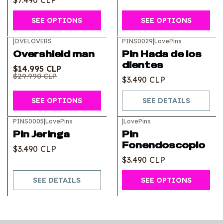
SEE OPTIONS
SEE OPTIONS
|
OVELOVERS
PINS0029
|
LovePins
-50%
OFF
Out of stock
Overshield man
Pin Hada de los
dientes
$14.995 CLP
$29.990 CLP
$3.490 CLP
SEE OPTIONS
SEE DETAILS
PINS0005
|
LovePins
|
LovePins
Out of stock
Pin Jeringa
Pin
Fonendoscopio
$3.490 CLP
$3.490 CLP
SEE DETAILS
SEE OPTIONS