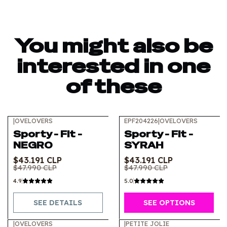
You might also be
interested in one
of these
|
OVELOVERS
EPF204226
|
OVELOVERS
-10%
OFF
-10%
OFF
Sporty - Fit -
Sporty - Fit -
Out of stock
NEGRO
SYRAH
$43.191 CLP
$43.191 CLP
$47.990 CLP
$47.990 CLP
4.9
5.0
SEE DETAILS
SEE OPTIONS
|
OVELOVERS
|
PETITE JOLIE