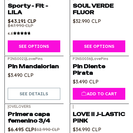
-10%
OFF
Sporty - Fit -
SOUL VERDE
LILA
FLUOR
$43.191 CLP
$32.990 CLP
$47.990 CLP
4.8
SEE OPTIONS
SEE OPTIONS
PINS0021
|
LovePins
PINS0036
|
LovePins
Out of stock
Pin Mandalorian
Pin Diente
Pirata
$3.490 CLP
$3.490 CLP
SEE DETAILS
ADD TO CART
|
OVELOVERS
|
-50%
OFF
Primera capa
LOVE II J-LASTIC
femenino 3/4
PINK
$6.495 CLP
$34.990 CLP
$12.990 CLP