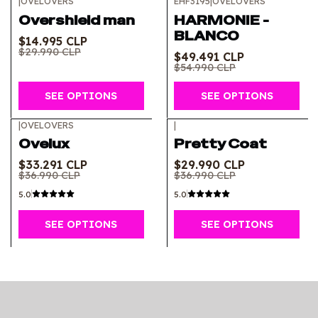
|
OVELOVERS
EHF3195
|
OVELOVERS
-50%
OFF
-10%
OFF
Overshield man
HARMONIE -
BLANCO
$14.995 CLP
$29.990 CLP
$49.491 CLP
$54.990 CLP
SEE OPTIONS
SEE OPTIONS
|
OVELOVERS
|
-10%
OFF
-19%
OFF
Ovelux
Pretty Coat
$33.291 CLP
$29.990 CLP
$36.990 CLP
$36.990 CLP
5.0
5.0
SEE OPTIONS
SEE OPTIONS