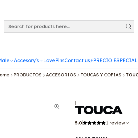
Male
Accesory's
LovePins
Contact us
⚡️PRECIO ESPECIAL
ome
PRODUCTOS
ACCESORIOS
TOUCAS Y COFIAS
TOU
|
TOUCA
5.0
1 review