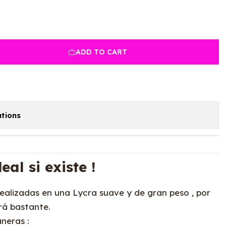
ADD TO CART
tions
eal si existe !
ealizadas en una Lycra suave y de gran peso , por
rá bastante.
aneras :