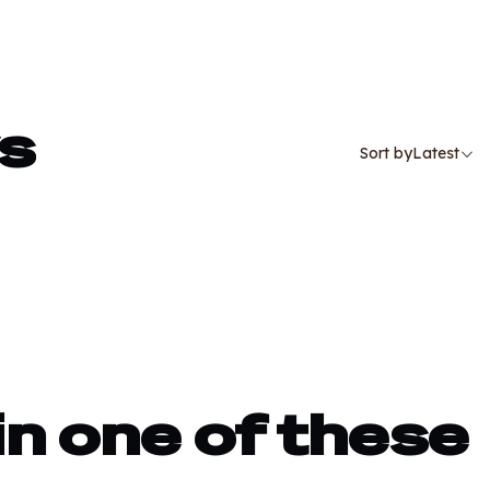
s
Sort by
Latest
in one of these