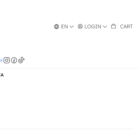
EN
LOGIN
CART
⚡️
CA