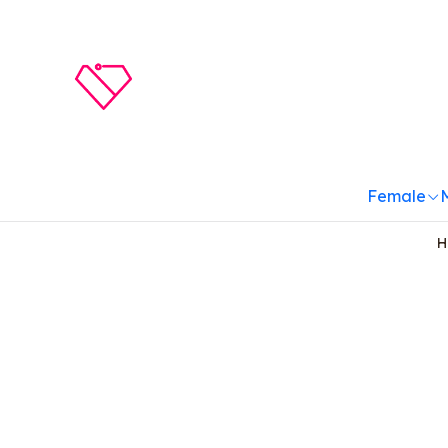
Female
H