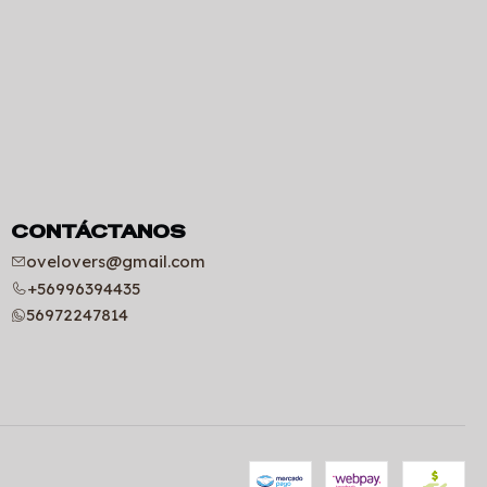
CONTÁCTANOS
ovelovers@gmail.com
+56996394435
56972247814