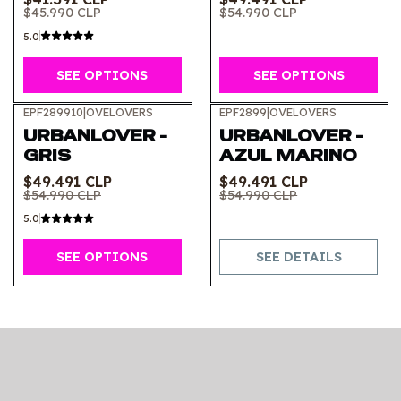
$45.990 CLP
$54.990 CLP
5.0
SEE OPTIONS
SEE OPTIONS
EPF289910
|
OVELOVERS
EPF2899
|
OVELOVERS
-10%
OFF
-10%
OFF
URBANLOVER -
URBANLOVER -
Out of stock
GRIS
AZUL MARINO
$49.491 CLP
$49.491 CLP
$54.990 CLP
$54.990 CLP
5.0
SEE OPTIONS
SEE DETAILS