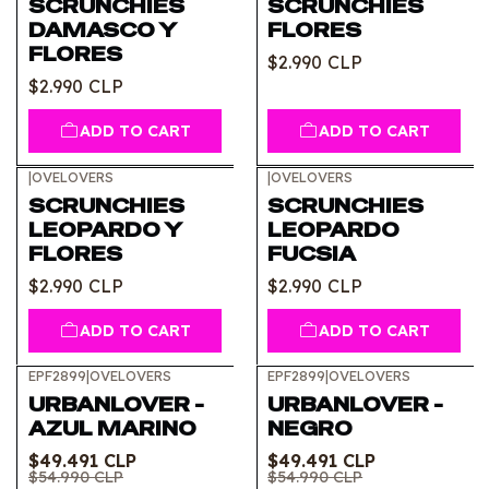
SCRUNCHIES
SCRUNCHIES
DAMASCO Y
FLORES
FLORES
$2.990 CLP
$2.990 CLP
ADD TO CART
ADD TO CART
|
OVELOVERS
|
OVELOVERS
SCRUNCHIES
SCRUNCHIES
LEOPARDO Y
LEOPARDO
FLORES
FUCSIA
$2.990 CLP
$2.990 CLP
ADD TO CART
ADD TO CART
EPF2899
|
OVELOVERS
EPF2899
|
OVELOVERS
-10%
OFF
-10%
OFF
URBANLOVER -
URBANLOVER -
Out of stock
AZUL MARINO
NEGRO
$49.491 CLP
$49.491 CLP
$54.990 CLP
$54.990 CLP