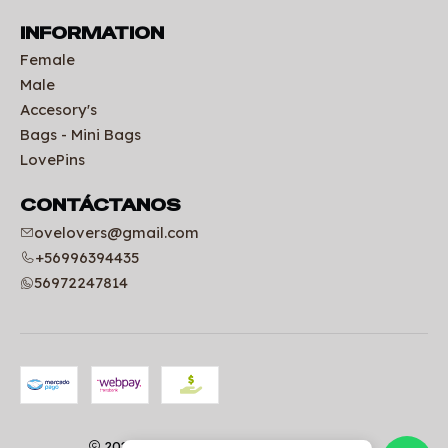
INFORMATION
Female
Male
Accesory's
Bags - Mini Bags
LovePins
CONTÁCTANOS
ovelovers@gmail.com
+56996394435
56972247814
2026 Uniformes clínicos | OVELOVERS.