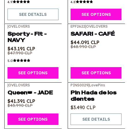
4.9
4.8
SEE DETAILS
SEE OPTIONS
|
OVELOVERS
EPF2622
|
OVELOVERS
-10%
OFF
-10%
OFF
Sporty - Fit -
SAFARI - CAFÉ
NAVY
$44.091 CLP
$48.990 CLP
$43.191 CLP
$47.990 CLP
5.0
SEE OPTIONS
SEE OPTIONS
|
OVELOVERS
PINS0029
|
LovePins
-10%
OFF
Out of stock
Queen👑 - JADE
Pin Hada de los
dientes
$41.391 CLP
$45.990 CLP
$3.490 CLP
SEE OPTIONS
SEE DETAILS