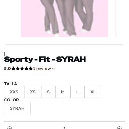
|
Sporty - Fit - SYRAH
5.0
1 review
TALLA
XXS
XS
S
M
L
XL
COLOR
SYRAH