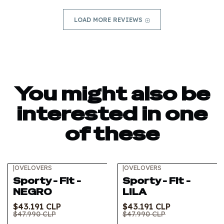
LOAD MORE REVIEWS
You might also be
interested in one
of these
|
OVELOVERS
|
OVELOVERS
-10%
OFF
-10%
OFF
Sporty - Fit -
Sporty - Fit -
Out of stock
NEGRO
LILA
$43.191 CLP
$43.191 CLP
$47.990 CLP
$47.990 CLP