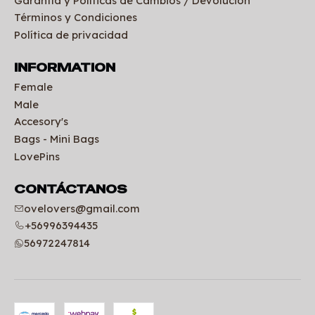
Garantía y Políticas de Cambios / Devolución
Términos y Condiciones
Política de privacidad
INFORMATION
Female
Male
Accesory's
Bags - Mini Bags
LovePins
CONTÁCTANOS
ovelovers@gmail.com
+56996394435
56972247814