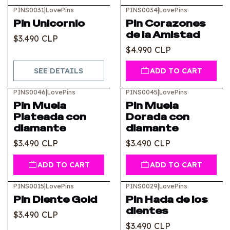
PINS0031
|
LovePins
PINS0034
|
LovePins
Out of stock
Pin Unicornio
Pin Corazones
de la Amistad
$3.490 CLP
$4.990 CLP
SEE DETAILS
ADD TO CART
PINS0046
|
LovePins
PINS0045
|
LovePins
Pin Muela
Pin Muela
Plateada con
Dorada con
diamante
diamante
$3.490 CLP
$3.490 CLP
ADD TO CART
ADD TO CART
PINS0015
|
LovePins
PINS0029
|
LovePins
Out of stock
Pin Diente Gold
Pin Hada de los
dientes
$3.490 CLP
$3.490 CLP