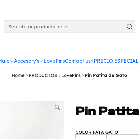
Male
Accesory's
LovePins
Contact us
⚡️PRECIO ESPECIAL
Home
PRODUCTOS
LovePins
Pin Patita de Gato
|
Pin Patit
COLOR PATA GATO