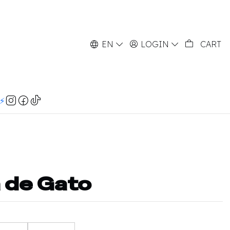
EN
LOGIN
CART
⚡️
a de Gato