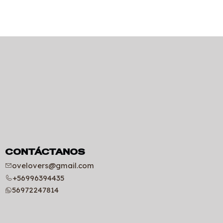
CONTÁCTANOS
ovelovers@gmail.com
+56996394435
56972247814