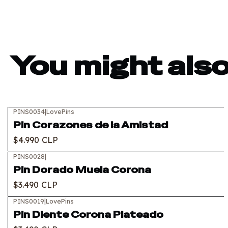
You might also
PINS0034
|
LovePins
Pin Corazones de la Amistad
$4.990 CLP
PINS0028
|
Out of stock
Pin Dorado Muela Corona
$3.490 CLP
PINS0019
|
LovePins
Pin Diente Corona Plateado