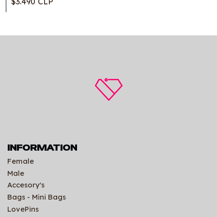
$3.490 CLP
INFORMATION
Female
Male
Accesory's
Bags - Mini Bags
LovePins