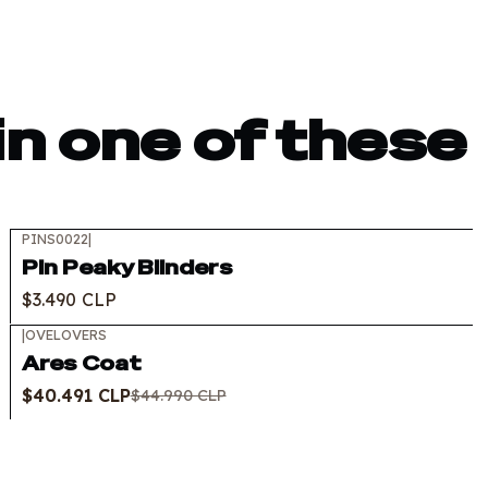
in one of these
PINS0022
|
Pin Peaky Blinders
$3.490 CLP
|
OVELOVERS
-10%
OFF
Ares Coat
$40.491 CLP
$44.990 CLP