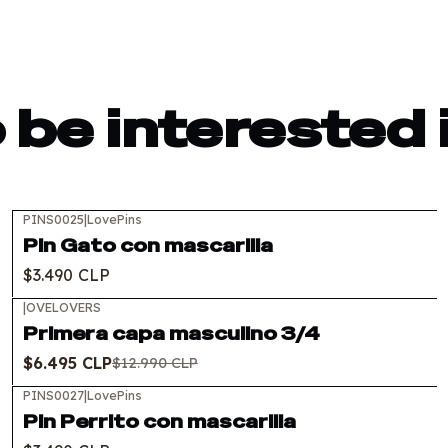
 be interested 
PINS0025
|
LovePins
Out of stock
Pin Gato con mascarilla
$3.490 CLP
|
OVELOVERS
-50%
OFF
Primera capa masculino 3/4
$6.495 CLP
$12.990 CLP
PINS0027
|
LovePins
Out of stock
Pin Perrito con mascarilla