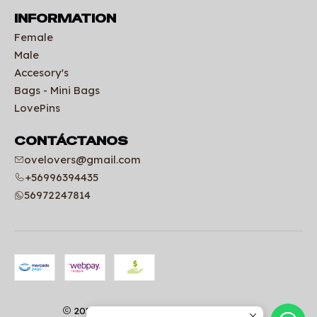
INFORMATION
Female
Male
Accesory's
Bags - Mini Bags
LovePins
CONTÁCTANOS
ovelovers@gmail.com
+56996394435
56972247814
2026 Uniformes clínicos | OVELOVERS.