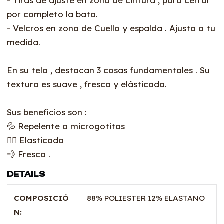
- Tiras de ajuste en zona de cintura , para cerrar
por completo la bata.
- Velcros en zona de Cuello y espalda . Ajusta a tu
medida.
En su tela , destacan 3 cosas fundamentales . Su
textura es suave , fresca y elásticada.
Sus beneficios son :
💦 Repelente a microgotitas
🤸‍♀️ Elasticada
💨 Fresca .
DETAILS
COMPOSICIÓ
88% POLIESTER 12% ELASTANO
N: