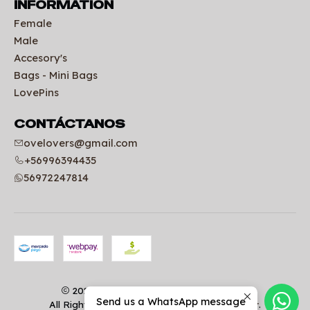
INFORMATION
Female
Male
Accesory's
Bags - Mini Bags
LovePins
CONTÁCTANOS
ovelovers@gmail.com
+56996394435
56972247814
2026 Uniformes clínicos | OVELOVERS.
Send us a WhatsApp message
All Rights Reserved.
Powered by Jumpseller
.