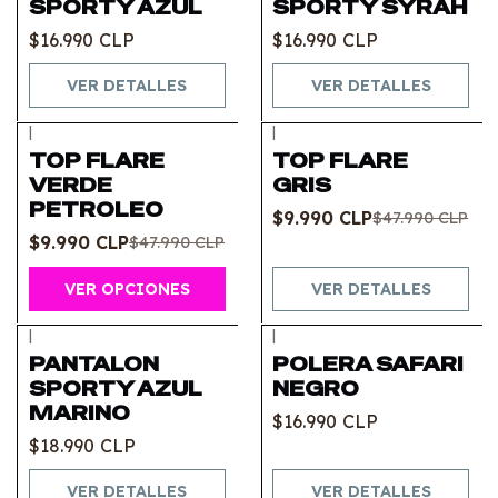
SPORTY AZUL
SPORTY SYRAH
$16.990 CLP
$16.990 CLP
VER DETALLES
VER DETALLES
|
|
-79%
OFF
-79%
OFF
TOP FLARE
TOP FLARE
Agotado
VERDE
GRIS
PETROLEO
$9.990 CLP
$47.990 CLP
$9.990 CLP
$47.990 CLP
VER OPCIONES
VER DETALLES
|
|
Agotado
Agotado
PANTALON
POLERA SAFARI
SPORTY AZUL
NEGRO
MARINO
$16.990 CLP
$18.990 CLP
VER DETALLES
VER DETALLES