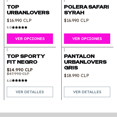
TOP
POLERA SAFARI
URBANLOVERS
SYRAH
$16.990 CLP
$16.990 CLP
5.0
VER OPCIONES
VER OPCIONES
|
|
-69%
OFF
Agotado
TOP SPORTY
PANTALON
Agotado
FIT NEGRO
URBANLOVERS
GRIS
$14.990 CLP
$47.990 CLP
$18.990 CLP
5.0
VER DETALLES
VER DETALLES