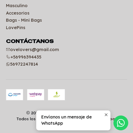
Masculino
Accesorios
Bags - Mini Bags
LovePins
CONTÁCTANOS
ovelovers@gmail.com
+56996394435
56972247814
2026 Uniformes clínicos | OVELOVERS.
Envíanos un mensaje de
Todos los derechos reservados.
Desarrollado por
WhatsApp
Jumpseller
.