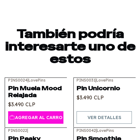
También podría
interesarte uno de
estos
PINS0024
|
LovePins
PINS0031
|
LovePins
Agotado
Pin Muela Mood
Pin Unicornio
Relajada
$3.490 CLP
$3.490 CLP
AGREGAR AL CARRO
VER DETALLES
PINS0022
|
PINS0042
|
LovePins
Pin Peaky
Pin Smoothie