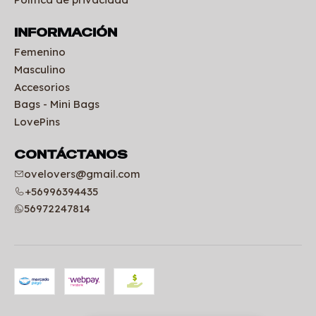
INFORMACIÓN
Femenino
Masculino
Accesorios
Bags - Mini Bags
LovePins
CONTÁCTANOS
ovelovers@gmail.com
+56996394435
56972247814