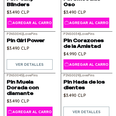
Blinders
Oso
$3.490 CLP
$3.490 CLP
AGREGAR AL CARRO
AGREGAR AL CARRO
PINS0041
|
LovePins
PINS0034
|
LovePins
Agotado
Pin Girl Power
Pin Corazones
de la Amistad
$3.490 CLP
$4.990 CLP
VER DETALLES
AGREGAR AL CARRO
PINS0045
|
LovePins
PINS0029
|
LovePins
Agotado
Pin Muela
Pin Hada de los
Dorada con
dientes
diamante
$3.490 CLP
$3.490 CLP
AGREGAR AL CARRO
VER DETALLES