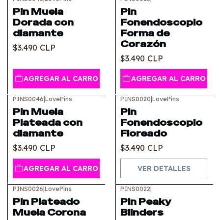
Pin Muela
Pin
Dorada con
Fonendoscopio
diamante
Forma de
Corazón
$3.490 CLP
$3.490 CLP
AGREGAR AL CARRO
AGREGAR AL CARRO
PINS0046
|
LovePins
PINS0020
|
LovePins
Agotado
Pin Muela
Pin
Plateada con
Fonendoscopio
diamante
Floreado
$3.490 CLP
$3.490 CLP
AGREGAR AL CARRO
VER DETALLES
PINS0026
|
LovePins
PINS0022
|
Pin Plateado
Pin Peaky
Muela Corona
Blinders