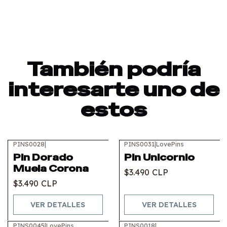
También podría
interesarte uno de
estos
PINS0028
|
PINS0031
|
LovePins
Agotado
Agotado
Pin Dorado
Pin Unicornio
Muela Corona
$3.490 CLP
$3.490 CLP
VER DETALLES
VER DETALLES
PINS0045
|
LovePins
PINS0018
|