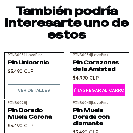
También podría
interesarte uno de
estos
PINS0031
|
LovePins
PINS0034
|
LovePins
Agotado
Pin Unicornio
Pin Corazones
de la Amistad
$3.490 CLP
$4.990 CLP
VER DETALLES
AGREGAR AL CARRO
PINS0028
|
PINS0045
|
LovePins
Agotado
Pin Dorado
Pin Muela
Muela Corona
Dorada con
diamante
$3.490 CLP
$3.490 CLP