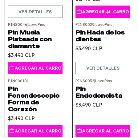
VER DETALLES
AGREGAR AL CARRO
PINS0046
|
LovePins
PINS0029
|
LovePins
Agotado
Pin Muela
Pin Hada de los
Plateada con
dientes
diamante
$3.490 CLP
$3.490 CLP
AGREGAR AL CARRO
VER DETALLES
PINS0018
|
PINS0032
|
LovePins
Pin
Pin
Fonendoscopio
Endodoncista
Forma de
$3.490 CLP
Corazón
$3.490 CLP
AGREGAR AL CARRO
AGREGAR AL CARRO