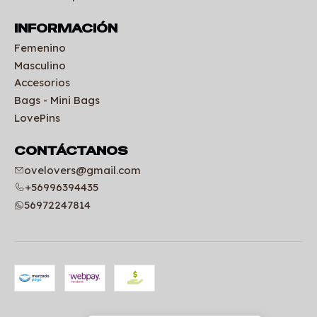
INFORMACIÓN
Femenino
Masculino
Accesorios
Bags - Mini Bags
LovePins
CONTÁCTANOS
ovelovers@gmail.com
+56996394435
56972247814