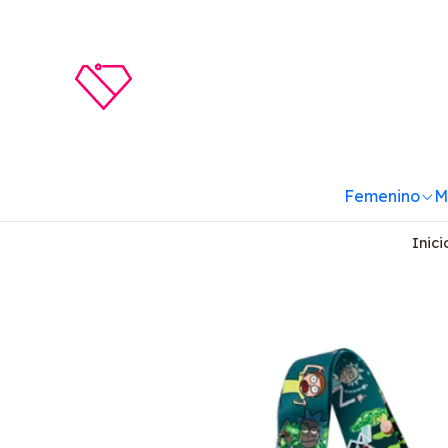
Femenino
M
Inici