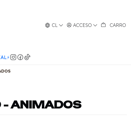
CL
ACCESO
CARRO
AL⚡️
ADOS
 - ANIMADOS