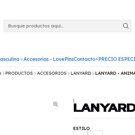
asculino
Accesorios
LovePins
Contacto
⚡️PRECIO ESPECI
o
PRODUCTOS
ACCESORIOS
LANYARD
LANYARD - ANIM
|
LANYARD
ESTILO