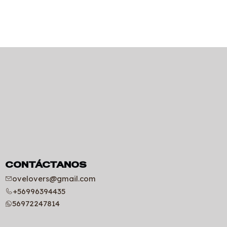
CONTÁCTANOS
ovelovers@gmail.com
+56996394435
56972247814