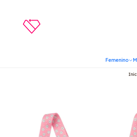
Femenino
M
Inic