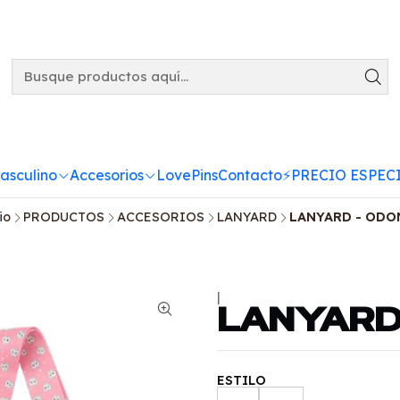
asculino
Accesorios
LovePins
Contacto
⚡️PRECIO ESPECI
io
PRODUCTOS
ACCESORIOS
LANYARD
LANYARD - ODO
|
LANYARD
ESTILO