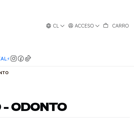
CL
ACCESO
CARRO
AL⚡️
NTO
 - ODONTO