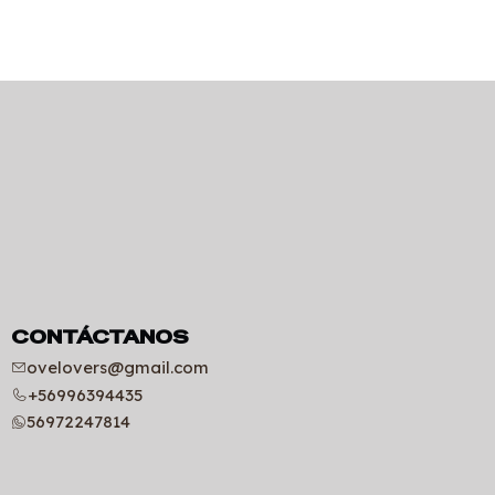
CONTÁCTANOS
ovelovers@gmail.com
+56996394435
56972247814