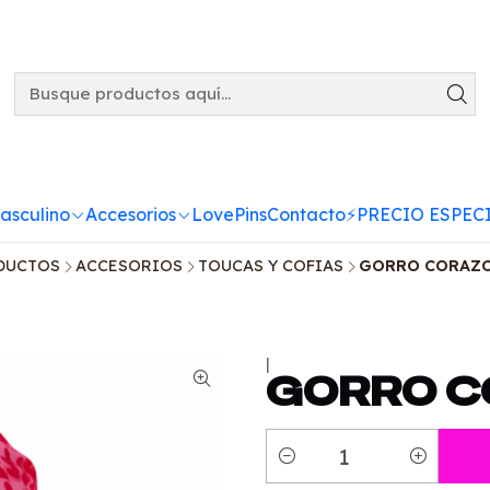
asculino
Accesorios
LovePins
Contacto
⚡️PRECIO ESPECI
DUCTOS
ACCESORIOS
TOUCAS Y COFIAS
GORRO CORAZO
|
GORRO C
Cantidad