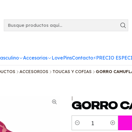
asculino
Accesorios
LovePins
Contacto
⚡️PRECIO ESPECI
DUCTOS
ACCESORIOS
TOUCAS Y COFIAS
GORRO CAMUFL
|
GORRO C
Cantidad