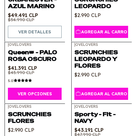
Agotado
AZUL MARINO
LEOPARDO
$49.491 CLP
$2.990 CLP
$54.990 CLP
VER DETALLES
AGREGAR AL CARRO
|
OVELOVERS
|
OVELOVERS
-10%
OFF
Queen👑 - PALO
SCRUNCHIES
ROSA OSCURO
LEOPARDO Y
FLORES
$41.391 CLP
$45.990 CLP
$2.990 CLP
5.0
VER OPCIONES
AGREGAR AL CARRO
|
OVELOVERS
|
OVELOVERS
-10%
OFF
SCRUNCHIES
Sporty - Fit -
FLORES
NAVY
$2.990 CLP
$43.191 CLP
$47.990 CLP