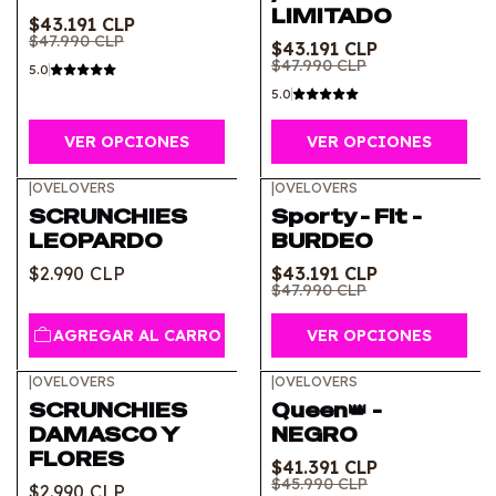
LIMITADO
$43.191 CLP
$47.990 CLP
$43.191 CLP
$47.990 CLP
5.0
5.0
VER OPCIONES
VER OPCIONES
|
OVELOVERS
|
OVELOVERS
-10%
OFF
SCRUNCHIES
Sporty - Fit -
LEOPARDO
BURDEO
$2.990 CLP
$43.191 CLP
$47.990 CLP
AGREGAR AL CARRO
VER OPCIONES
|
OVELOVERS
|
OVELOVERS
-10%
OFF
SCRUNCHIES
Queen👑 -
DAMASCO Y
NEGRO
FLORES
$41.391 CLP
$45.990 CLP
$2.990 CLP