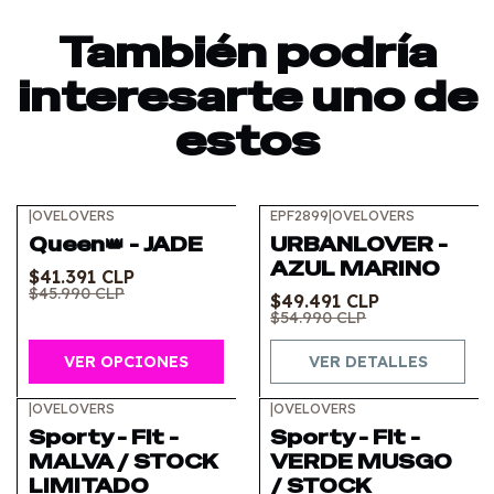
También podría
interesarte uno de
estos
|
OVELOVERS
EPF2899
|
OVELOVERS
-10%
OFF
-10%
OFF
Queen👑 - JADE
URBANLOVER -
Agotado
AZUL MARINO
$41.391 CLP
$45.990 CLP
$49.491 CLP
$54.990 CLP
VER OPCIONES
VER DETALLES
|
OVELOVERS
|
OVELOVERS
-10%
OFF
-10%
OFF
Sporty - Fit -
Sporty - Fit -
MALVA / STOCK
VERDE MUSGO
LIMITADO
/ STOCK