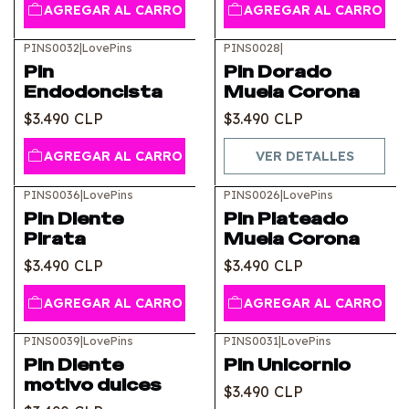
AGREGAR AL CARRO
AGREGAR AL CARRO
PINS0032
|
LovePins
PINS0028
|
Agotado
Pin
Pin Dorado
Endodoncista
Muela Corona
$3.490 CLP
$3.490 CLP
AGREGAR AL CARRO
VER DETALLES
PINS0036
|
LovePins
PINS0026
|
LovePins
Pin Diente
Pin Plateado
Pirata
Muela Corona
$3.490 CLP
$3.490 CLP
AGREGAR AL CARRO
AGREGAR AL CARRO
PINS0039
|
LovePins
PINS0031
|
LovePins
Agotado
Agotado
Pin Diente
Pin Unicornio
motivo dulces
$3.490 CLP