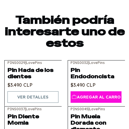
También podría
interesarte uno de
estos
PINS0029
|
LovePins
PINS0032
|
LovePins
Agotado
Pin Hada de los
Pin
dientes
Endodoncista
$3.490 CLP
$3.490 CLP
VER DETALLES
AGREGAR AL CARRO
PINS0037
|
LovePins
PINS0045
|
LovePins
Pin Diente
Pin Muela
Momia
Dorada con