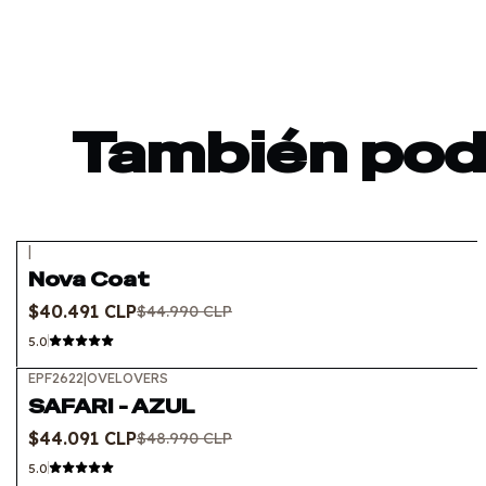
También podr
|
-10%
OFF
Nova Coat
$40.491 CLP
$44.990 CLP
5.0
EPF2622
|
OVELOVERS
-10%
OFF
SAFARI - AZUL
$44.091 CLP
$48.990 CLP
5.0