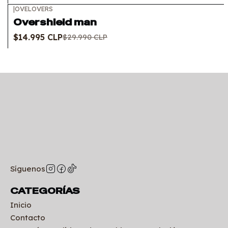
|
OVELOVERS
-50%
OFF
Overshield man
$14.995 CLP
$29.990 CLP
Síguenos
CATEGORÍAS
Inicio
Contacto