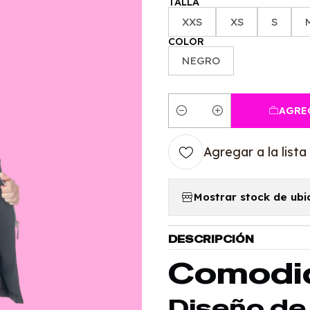
TALLA
XXS
XS
S
COLOR
NEGRO
AGRE
Cantidad
Agregar a la lista
Mostrar stock de ubi
DESCRIPCIÓN
Comodid
Diseño d