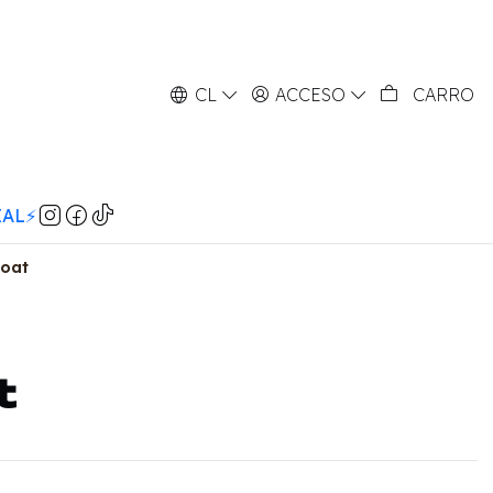
CL
ACCESO
CARRO
AL⚡️
oat
t