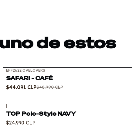
 uno de estos
EPF2622
|
OVELOVERS
-10%
OFF
SAFARI - CAFÉ
$44.091 CLP
$48.990 CLP
|
TOP Polo-Style NAVY
$24.990 CLP