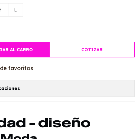
M
L
GAR AL CARRO
COTIZAR
 de favoritos
caciones
ad - diseño
e Moda