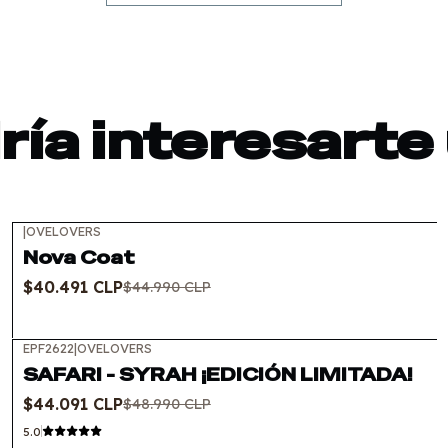
ía interesarte
|
OVELOVERS
-10%
OFF
Nova Coat
$40.491 CLP
$44.990 CLP
EPF2622
|
OVELOVERS
-10%
OFF
SAFARI - SYRAH ¡EDICIÓN LIMITADA!
$44.091 CLP
$48.990 CLP
5.0