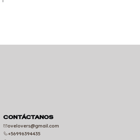
CONTÁCTANOS
ovelovers@gmail.com
+56996394435