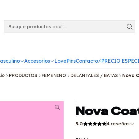
asculino
Accesorios
LovePins
Contacto
⚡️PRECIO ESPECI
cio
PRODUCTOS
FEMENINO
DELANTALES / BATAS
Nova C
|
Nova Coa
5.0
4 reseñas